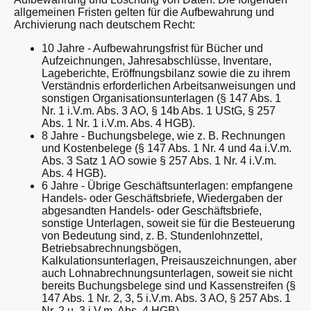
allgemeinen Fristen gelten für die Aufbewahrung und
Archivierung nach deutschem Recht:
10 Jahre - Aufbewahrungsfrist für Bücher und
Aufzeichnungen, Jahresabschlüsse, Inventare,
Lageberichte, Eröffnungsbilanz sowie die zu ihrem
Verständnis erforderlichen Arbeitsanweisungen und
sonstigen Organisationsunterlagen (§ 147 Abs. 1
Nr. 1 i.V.m. Abs. 3 AO, § 14b Abs. 1 UStG, § 257
Abs. 1 Nr. 1 i.V.m. Abs. 4 HGB).
8 Jahre - Buchungsbelege, wie z. B. Rechnungen
und Kostenbelege (§ 147 Abs. 1 Nr. 4 und 4a i.V.m.
Abs. 3 Satz 1 AO sowie § 257 Abs. 1 Nr. 4 i.V.m.
Abs. 4 HGB).
6 Jahre - Übrige Geschäftsunterlagen: empfangene
Handels- oder Geschäftsbriefe, Wiedergaben der
abgesandten Handels- oder Geschäftsbriefe,
sonstige Unterlagen, soweit sie für die Besteuerung
von Bedeutung sind, z. B. Stundenlohnzettel,
Betriebsabrechnungsbögen,
Kalkulationsunterlagen, Preisauszeichnungen, aber
auch Lohnabrechnungsunterlagen, soweit sie nicht
bereits Buchungsbelege sind und Kassenstreifen (§
147 Abs. 1 Nr. 2, 3, 5 i.V.m. Abs. 3 AO, § 257 Abs. 1
Nr. 2 u. 3 i.V.m. Abs. 4 HGB).